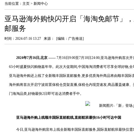
当前位置：
主页
>
新闻中心
亚马逊海外购快闪开启「海淘免邮节」，
邮服务
时间：2024-07-16 13:27 来源： [编辑：广告推送]
2024年
7
月
16
日,北京
——
7月16日9:00至7月18日24:00,亚马逊海外
63小时盛夏快闪购物嘉年华。此次大促期间,中国海淘消费者可尽享全球好物,全
亚马逊海外购还上线了全新顺丰国际直邮服务,更多优质海外商品将由顺丰国际
海外购将首次开启宁波前置保税仓货架直播,保税仓内现货速发,商品覆盖健康
门海淘品类,好物最快2日即可送达消费者手中。
亚马逊海外购上线顺丰国际直邮航线,直邮航班最快16小时
可达中国
今日,亚马逊海外购宣布上线全新顺丰国际直邮服务,国际直邮航班最快仅需