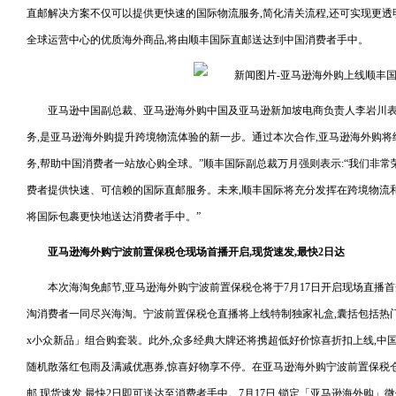
直邮解决方案不仅可以提供更快速的国际物流服务,简化清关流程,还可实现更透
全球运营中心的优质海外商品,将由顺丰国际直邮送达到中国消费者手中。
亚马逊中国副总裁、亚马逊海外购中国及亚马逊新加坡电商负责人李岩川表
务,是亚马逊海外购提升跨境物流体验的新一步。通过本次合作,亚马逊海外购
务,帮助中国消费者一站放心购全球。”顺丰国际副总裁万月强则表示:“我们非常
费者提供快速、可信赖的国际直邮服务。未来,顺丰国际将充分发挥在跨境物流
将国际包裹更快地送达消费者手中。”
亚马逊海外购宁波前置保税
仓现场
首播开启,现货速发,最快2日达
本次海淘免邮节,亚马逊海外购宁波前置保税仓将于7月17日开启现场直播首
淘消费者一同尽兴海淘。宁波前置保税仓直播将上线特制独家礼盒,囊括包括热
x小众新品」组合购套装。此外,众多经典大牌还将携超低好价惊喜折扣上线,中
随机散落红包雨及满减优惠券,惊喜好物享不停。在亚马逊海外购宁波前置保税
邮,现货速发,最快2日即可送达至消费者手中。7月17日,锁定「亚马逊海外购」微