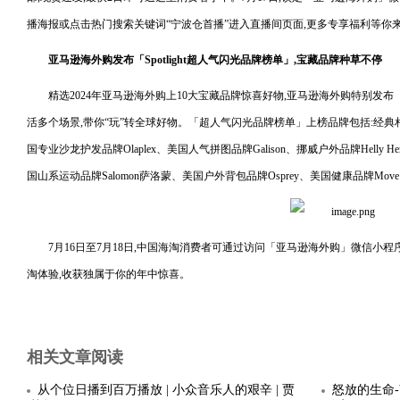
播海报或点击热门搜索关键词“宁波仓首播”进入直播间页面,更多专享福利等你
亚马逊海外购
发布
「
S
potlight
超
人气
闪光品牌
榜单
」
,宝藏
品牌
种草不停
精选2024年亚马逊海外购上10大宝藏品牌惊喜好物,亚马逊海外购特别发布「Sp
活多个场景,带你“玩”转全球好物。「超人气闪光品牌榜单」上榜品牌包括:经典相机品
国专业沙龙护发品牌Olaplex、美国人气拼图品牌Galison、挪威户外品牌Helly 
国山系运动品牌Salomon萨洛蒙、美国户外背包品牌Osprey、美国健康品牌Move Free益
7月16日至7月18日,中国海淘消费者可通过访问「亚马逊海外购」微信小程
淘体验,收获独属于你的年中惊喜。
相关文章阅读
从个位日播到百万播放 | 小众音乐人的艰辛 | 贾
怒放的生命